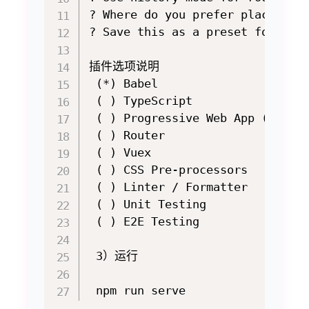
? Where do you prefer placing 
? Save this as a preset for fu
插件选项说明

 (*) Babel                
 ( ) TypeScript

 ( ) Progressive Web App (PWA)
 ( ) Router                    
 ( ) Vuex                    
 ( ) CSS Pre-processors      
 ( ) Linter / Formatter     
 ( ) Unit Testing             
 ( ) E2E Testing              
 3）运行
