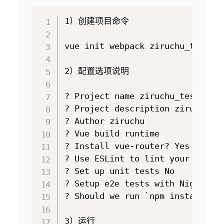
1）创建项目命令

vue init webpack ziruchu_test01

2）配置选项说明

? Project name ziruchu_test01  
? Project description ziruchu 
? Author ziruchu               
? Vue build runtime            
? Install vue-router? Yes     
? Use ESLint to lint your co
? Set up unit tests No       
? Setup e2e tests with Nightw
? Should we run `npm install` f
3）运行
