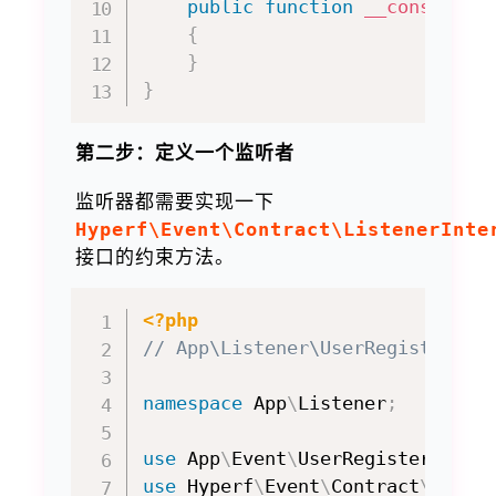
public
function
__construct
{
}
}
第二步：定义一个监听者
监听器都需要实现一下
Hyperf\Event\Contract\ListenerInte
接口的约束方法。
<?php
// App\Listener\UserRegisteredL
namespace
App
\
Listener
;
use
App
\
Event
\
UserRegistered
;
use
Hyperf
\
Event
\
Contract
\
Liste