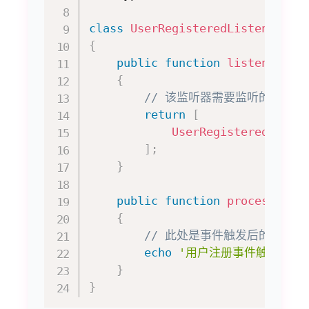
class
UserRegisteredListener
im
{
public
function
listen
(
)
:
a
{
// 该监听器需要监听的事件
return
[
UserRegistered
::
cla
]
;
}
public
function
process
(
obj
{
// 此处是事件触发后的业务逻
echo
'用户注册事件触发，我执
}
}