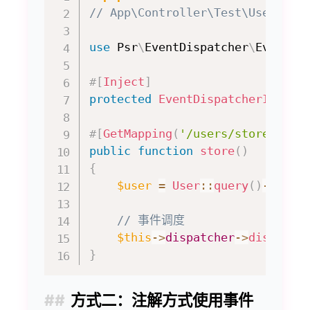
// App\Controller\Test\UserCont
use
Psr
\
EventDispatcher
\
EventDi
#[
Inject
]
protected
EventDispatcherInterf
#[
GetMapping
(
'/users/store'
)
]
public
function
store
(
)
{
$user
=
User
::
query
(
)
->
find
// 事件调度
$this
->
dispatcher
->
dispatch
}
方式二：注解方式使用事件