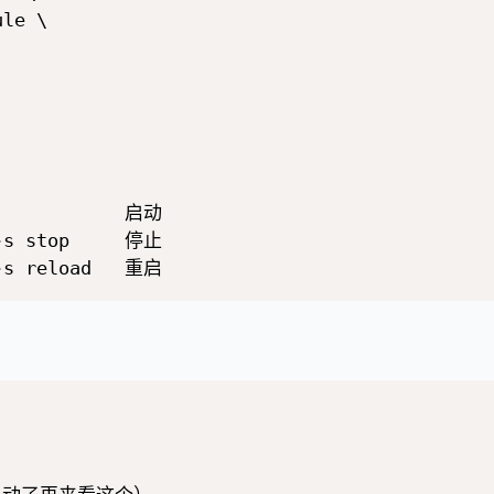
le \

            启动

-s stop     停止
