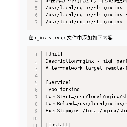
路径启动（不用管这个，当忘记快捷启
/usr/local/nginx/sbin/nginx 
/usr/local/nginx/sbin/nginx 
在nginx.service文件中添加如下内容
[Unit]

Description=nginx - high perf
After=network.target remote-f
[Service]

Type=forking

ExecStart=/usr/local/nginx/sb
ExecReload=/usr/local/nginx/s
ExecStop=/usr/local/nginx/sbi
[Install]
