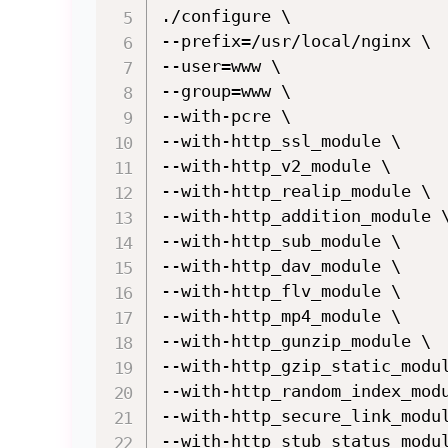
./configure \

--prefix=/usr/local/nginx \

--user=www \

--group=www \

--with-pcre \

--with-http_ssl_module \

--with-http_v2_module \

--with-http_realip_module \

--with-http_addition_module \
--with-http_sub_module \

--with-http_dav_module \

--with-http_flv_module \

--with-http_mp4_module \

--with-http_gunzip_module \

--with-http_gzip_static_modul
--with-http_random_index_modu
--with-http_secure_link_modul
--with-http_stub_status_modul