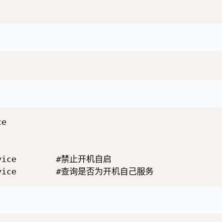
e

ervice        #禁止开机自启
