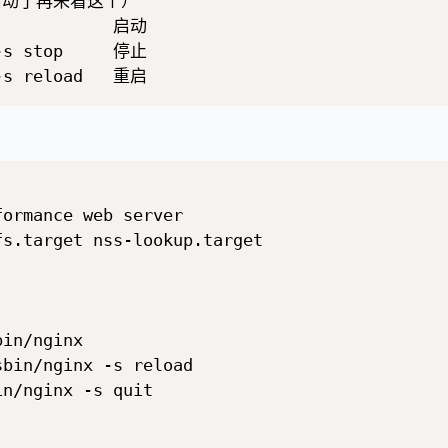
动了再来看这个）

            启动

-s stop     停止

ormance web server

s.target nss-lookup.target

in/nginx

bin/nginx -s reload

n/nginx -s quit
