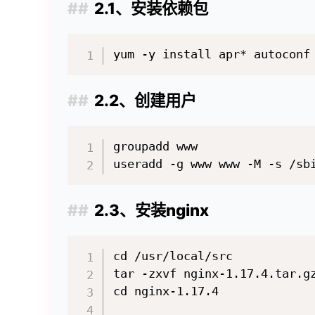
2.1、安装依赖包
2.2、创建用户
groupadd www

2.3、安装nginx
cd /usr/local/src

tar -zxvf nginx-1.17.4.tar.gz
cd nginx-1.17.4
