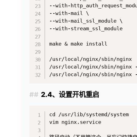
--with-http_auth_request_modu
--with-mail \

--with-mail_ssl_module \

--with-stream_ssl_module

make & make install

/usr/local/nginx/sbin/nginx 
/usr/local/nginx/sbin/nginx 
2.4、设置开机重启
cd /usr/lib/systemd/system

vim nginx.service
