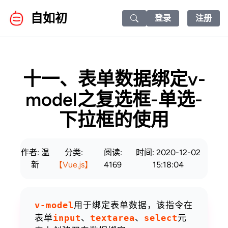
自如初
登录
注册
Search icon
十一、表单数据绑定v-
model之复选框-单选-
下拉框的使用
作者: 温
分类:
阅读:
时间: 2020-12-02
新
【Vue.js】
4169
15:18:04
v-model
用于绑定表单数据，该指令在
表单
input
、
textarea
、
select
元