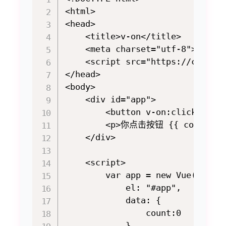
<html>

<head>

    <title>v-on</title>

    <meta charset="utf-8">

    <script src="https://cdn.jsd
</head>

<body>

    <div id="app">

        <button v-on:click="coun
        <p>你点击按钮 {{ count }}
    </div>

    <script>

        var app = new Vue({

            el: "#app",

            data: {

                count:0

            }
