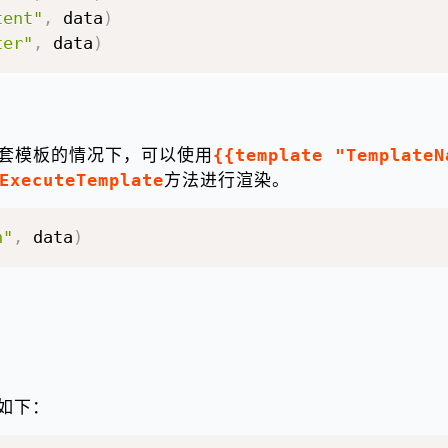
tent"
,
 data
)
ter"
,
 data
)
套模板的情况下，可以使用
{{template "TemplateN
ExecuteTemplate
方法进行渲染。
n"
,
 data
)
如下：