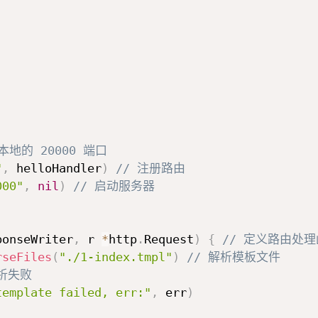
本地的 20000 端口
"
,
 helloHandler
)
// 注册路由
000"
,
nil
)
// 启动服务器
ponseWriter
,
 r 
*
http
.
Request
)
{
// 定义路由处
rseFiles
(
"./1-index.tmpl"
)
// 解析模板文件
解析失败
template failed, err:"
,
 err
)