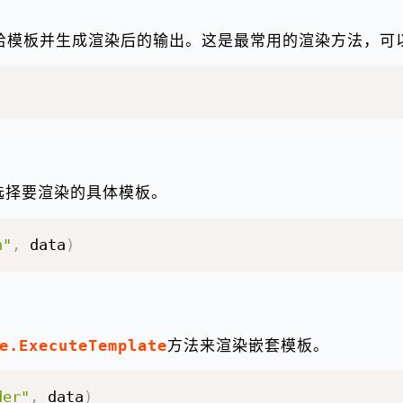
给模板并生成渲染后的输出。这是最常用的渲染方法，可
选择要渲染的具体模板。
n"
,
 data
)
e.ExecuteTemplate
方法来渲染嵌套模板。
der"
,
 data
)