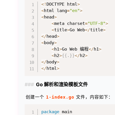
<
!
DOCTYPE html
>
<
html lang
=
"en"
>
<
head
>
<
meta charset
=
"UTF-8"
>
<
title
>
Go Web
<
/
title
>
<
/
head
>
<
body
>
<
h1
>
Go Web 编程
<
/
h1
>
<
h2
>
{
{
.
}
}
<
/
h2
>
<
/
body
>
<
/
html
>
Go 解析和渲染模板文件
创建一个
1-index.go
文件，内容如下：
package
 main
