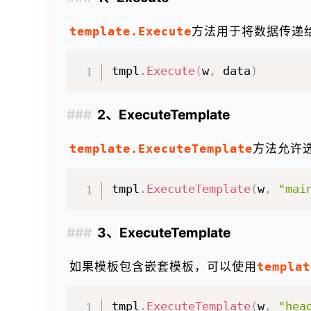
template.Execute
方法用于将数据传递
tmpl
.
Execute
(
w
,
 data
)
2、ExecuteTemplate
template.ExecuteTemplate
方法允许
tmpl
.
ExecuteTemplate
(
w
,
"mai
3、ExecuteTemplate
如果模板包含嵌套模板，可以使用
templat
tmpl
.
ExecuteTemplate
(
w
,
"hea