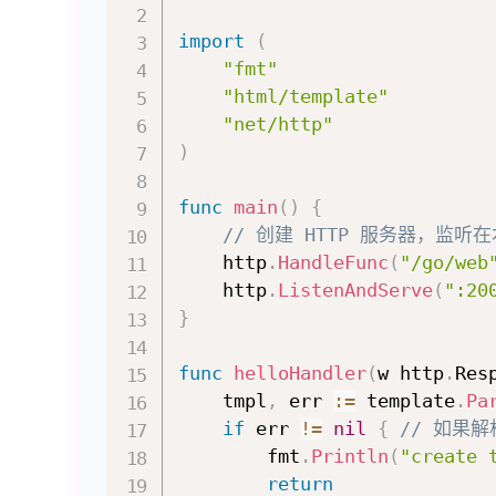
import
(
"fmt"
"html/template"
"net/http"
)
func
main
(
)
{
// 创建 HTTP 服务器，监听在
	http
.
HandleFunc
(
"/go/web
	http
.
ListenAndServe
(
":20
}
func
helloHandler
(
w http
.
Res
	tmpl
,
 err 
:=
 template
.
Pa
if
 err 
!=
nil
{
// 如果
		fmt
.
Println
(
"create 
return