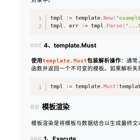
tmpl 
:=
 template
.
New
(
"exampl
tmpl
,
 err 
:=
 tmpl
.
Parse
(
"...
4、template.Must
使用
template.Must
包装解析操作
：通常
函数并返回一个不可变的模板。如果解析失
tmpl 
:=
 template
.
Must
(
templa
模板渲染
模板渲染是将模板与数据结合以生成最终文
1、Execute