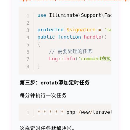
use
Illuminate
\
Support
\
Facades
\
protected
$signature
=
'sche:te
public
function
handle
(
)
{
// 需要处理的任务
Log
::
info
(
'command命执行的定
}
第三步：crotab添加定时任务
每分钟执行一次任务
*
*
*
*
*
 php 
/
www
/
laravelStudy
这样定时任务就解决啦。