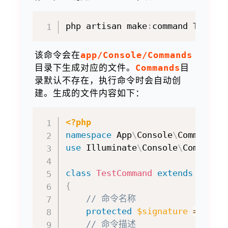
php artisan make
:
该命令会在
app/Console/Commands
目录下生成对应的文件。
Commands
目
录默认不存在，执行命令时会自动创
建。生成的文件内容如下：
<?php
namespace
App
\
Console
\
Commands
;
use
Illuminate
\
Console
\
Command
;
class
TestCommand
extends
Comma
{
// 命令名称
protected
$signature
=
'com
// 命令描述