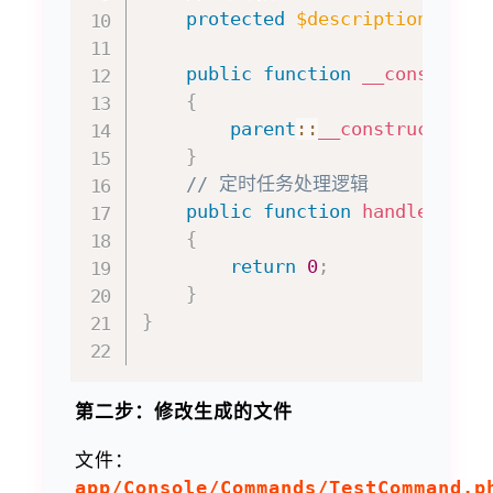
protected
$description
=
'C
public
function
__construct
{
parent
::
__construct
(
)
;
}
// 定时任务处理逻辑
public
function
handle
(
)
{
return
0
;
}
}
第二步：修改生成的文件
文件：
app/Console/Commands/TestCommand.p