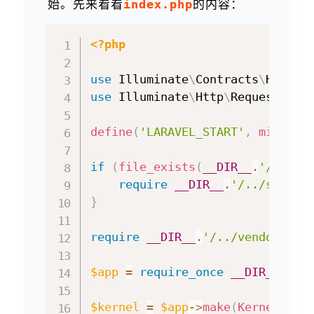
始。先来看看
index.php
的内容：
<?php
use
Illuminate
\
Contracts
\
Http
\
K
use
Illuminate
\
Http
\
Request
;
define
(
'LARAVEL_START'
,
microti
if
(
file_exists
(
__DIR__
.
'/../st
require
__DIR__
.
'/../storag
}
require
__DIR__
.
'/../vendor/aut
$app
=
require_once
__DIR__
.
'/.
$kernel
=
$app
->
make
(
Kernel
::
cl