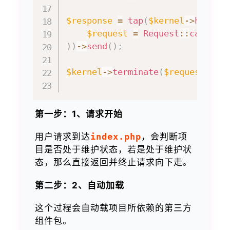
$response
=
tap
(
$kernel
->
handle
$request
=
Request
::
capture
)
)
->
send
(
)
;
$kernel
->
terminate
(
$request
,
$r
第一步：1、请求开始
用户请求到达
index.php
，会判断项
目是否处于维护状态，若是处于维护状
态，那么直接返回并终止请求向下走。
第二步：2、自动加载
这个过程会自动载项目所依赖的第三方
组件包。