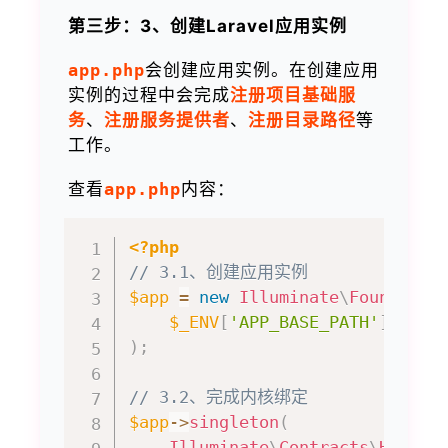
第三步：3、创建Laravel应用实例
app.php
会创建应用实例。在创建应用
实例的过程中会完成
注册项目基础服
务
、
注册服务提供者
、
注册目录路径
等
工作。
查看
app.php
内容：
<?php
// 3.1、创建应用实例
$app
=
new
Illuminate
\
Foundatio
$_ENV
[
'APP_BASE_PATH'
]
??
d
)
;
// 3.2、完成内核绑定
$app
->
singleton
(
Illuminate
\
Contracts
\
Http
\
K