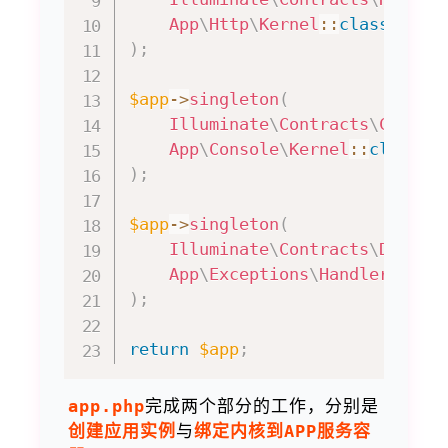
App
\
Http
\
Kernel
::
class
)
;
$app
->
singleton
(
Illuminate
\
Contracts
\
Consol
App
\
Console
\
Kernel
::
class
)
;
$app
->
singleton
(
Illuminate
\
Contracts
\
Debug
\
App
\
Exceptions
\
Handler
::
cla
)
;
return
$app
;
app.php
完成两个部分的工作，分别是
创建应用实例
与
绑定内核到APP服务容