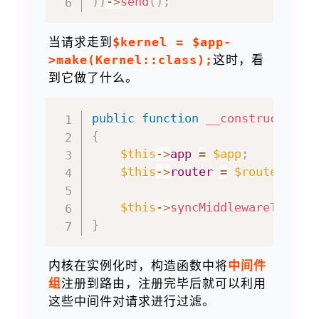
)
)
->
send
(
)
;
当请求走到
$kernel = $app-
>make(Kernel::class);
这时，看
到它做了什么。
public
function
__construct
(
App
{
$this
->
app
=
$app
;
$this
->
router
=
$router
;
$this
->
syncMiddlewareToRout
}
内核在实例化时，构造函数中将
中间件
组
注册到路由，注册完毕后就可以利用
这些中间件对请求进行过滤。