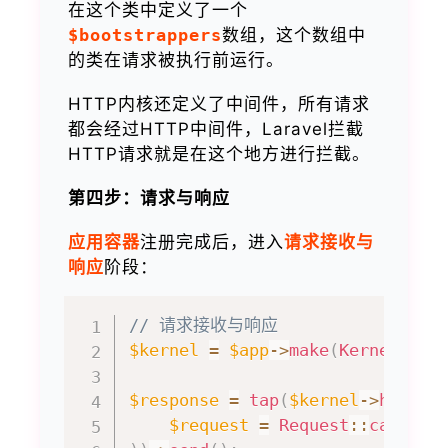
在这个类中定义了一个
$bootstrappers
数组，这个数组中
的类在请求被执行前运行。
HTTP内核还定义了中间件，所有请求
都会经过HTTP中间件，Laravel拦截
HTTP请求就是在这个地方进行拦截。
第四步：请求与响应
应用容器
注册完成后，进入
请求接收与
响应
阶段：
// 请求接收与响应
$kernel
=
$app
->
make
(
Kernel
::
cl
$response
=
tap
(
$kernel
->
handle
$request
=
Request
::
capture