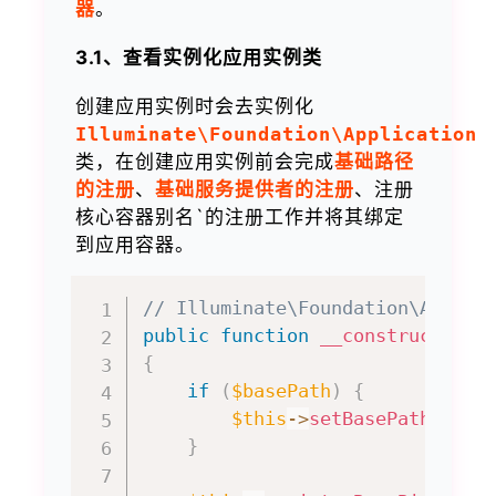
器
。
3.1、查看实例化应用实例类
创建应用实例时会去实例化
Illuminate\Foundation\Application
类，在创建应用实例前会完成
基础路径
的注册
、
基础服务提供者的注册
、注册
核心容器别名`的注册工作并将其绑定
到应用容器。
// Illuminate\Foundation\Applic
public
function
__construct
(
$ba
{
if
(
$basePath
)
{
$this
->
setBasePath
(
$bas
}