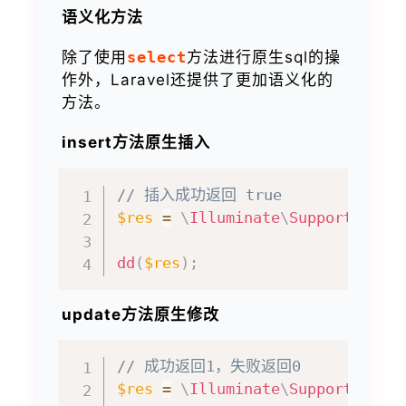
语义化方法
除了使用
select
方法进行原生sql的操
作外，Laravel还提供了更加语义化的
方法。
insert方法原生插入
// 插入成功返回 true
$res
=
\
Illuminate
\
Support
\
Faca
dd
(
$res
)
;
update方法原生修改
// 成功返回1，失败返回0
$res
=
\
Illuminate
\
Support
\
Faca