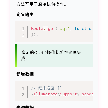
方法可用于原始语句操作。
定义路由
Route
::
get
(
'sql'
,
function
(
)
{
}
)
;
演示的CURD操作都将在这里完
成。
新增数据
// 结果返回 []
\
Illuminate
\
Support
\
Facades
\
DB
:
查询数据